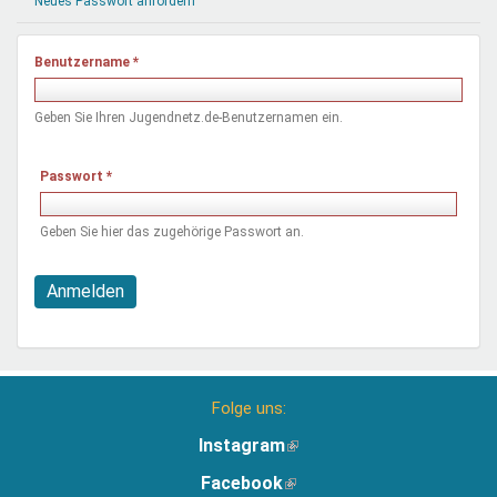
Neues Passwort anfordern
Mentoren & Projekte
Benutzername
*
Schule & Beruf
Geben Sie Ihren Jugendnetz.de-Benutzernamen ein.
Demokratie & Beteiligung
Passwort
*
Geben Sie hier das zugehörige Passwort an.
Anmelden
Folge uns:
Instagram
(Link
ist
Facebook
(Link
extern)