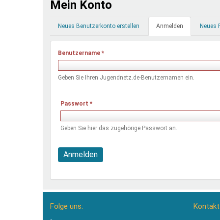
Mein Konto
Ferienfreizeiten
Primäre
Sprung ins Ausland
Neues Benutzerkonto erstellen
Anmelden
(aktiver
Neues 
Reiter
Reiter)
Benutzername
*
Geben Sie Ihren Jugendnetz.de-Benutzernamen ein.
Passwort
*
Geben Sie hier das zugehörige Passwort an.
Anmelden
Folge uns:
Kontakt