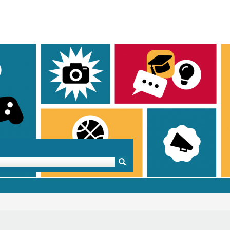
Mentoren & Projekte
Schule & Beruf
Demok
Projekte
Schulen in BW
Demok