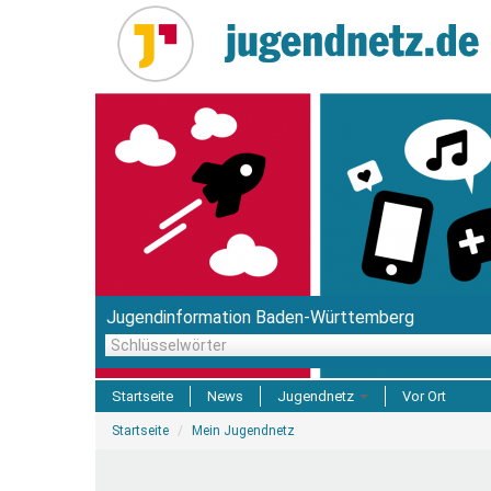
Direkt
zum
Inhalt
Jugendinformation Baden-Württemberg
Schlüsselwörter
Startseite
News
Jugendnetz
Vor Ort
Sie
Freizeit & Reisen
Startseite
Mein Jugendnetz
sind
hier
Einrichtungen