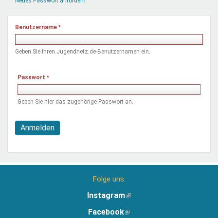
Neues Passwort anfordern
Mentoren & Projekte
Benutzername
*
Schule & Beruf
Geben Sie Ihren Jugendnetz.de-Benutzernamen ein.
Demokratie & Beteiligung
Passwort
*
Geben Sie hier das zugehörige Passwort an.
Anmelden
Folge uns:
Instagram
(Link
ist
Facebook
(Link
extern)