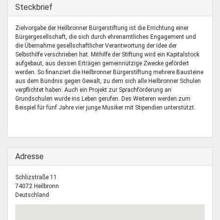
Mentoren & Projekte
Ausblenden
Steckbrief
Zielvorgabe der Heilbronner Bürgerstiftung ist die Errichtung einer
Bürgergesellschaft, die sich durch ehrenamtliches Engagement und
Schule & Beruf
die Übernahme gesellschaftlicher Verantwortung der Idee der
Selbsthilfe verschrieben hat. Mithilfe der Stiftung wird ein Kapitalstock
aufgebaut, aus dessen Erträgen gemeinnützige Zwecke gefördert
werden. So finanziert die Heilbronner Bürgerstiftung mehrere Bausteine
Demokratie & Beteiligung
aus dem Bündnis gegen Gewalt, zu dem sich alle Heilbronner Schulen
verpflichtet haben. Auch ein Projekt zur Sprachförderung an
Grundschulen wurde ins Leben gerufen. Des Weiteren werden zum
Beispiel für fünf Jahre vier junge Musiker mit Stipendien unterstützt.
Ausblenden
Adresse
Schlizstraße 11
74072
Heilbronn
Deutschland