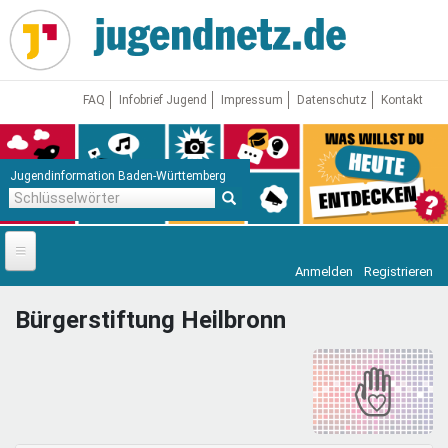
Direkt
zum
Inhalt
FAQ
Infobrief Jugend
Impressum
Datenschutz
Kontakt
Jugendinformation Baden-Württemberg
Schlüsselwörter
Anmelden
Registrieren
Startseite
Bürgerstiftung Heilbronn
News
Jugendnetz
Freizeit & Reisen
Vor Ort