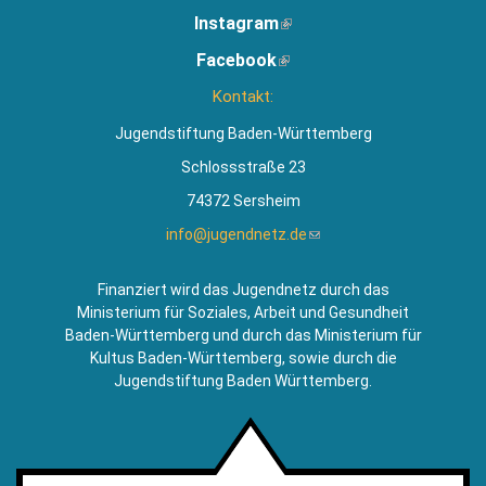
Instagram
(Link
ist
Facebook
(Link
extern)
ist
Kontakt:
extern)
Jugendstiftung Baden-Württemberg
Schlossstraße 23
74372 Sersheim
info@jugendnetz.de
(Link
sendet
E-
Finanziert wird das Jugendnetz durch das
Mail)
Ministerium für Soziales, Arbeit und Gesundheit
Baden-Württemberg und durch das Ministerium für
Kultus Baden-Württemberg, sowie durch die
Jugendstiftung Baden Württemberg.