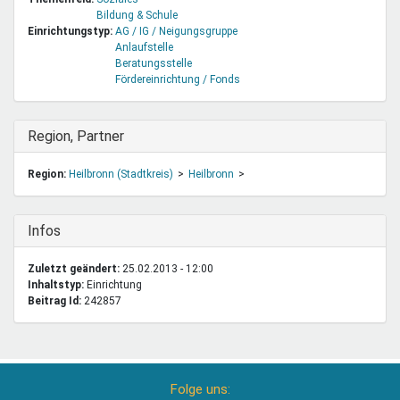
Bildung & Schule
Einrichtungstyp:
AG / IG / Neigungsgruppe
Anlaufstelle
Beratungsstelle
Fördereinrichtung / Fonds
Ausblenden
Region, Partner
Region:
Heilbronn (Stadtkreis)
Heilbronn
Ausblenden
Infos
Zuletzt geändert:
25.02.2013 - 12:00
Inhaltstyp:
einrichtung
Beitrag Id:
242857
Folge uns: