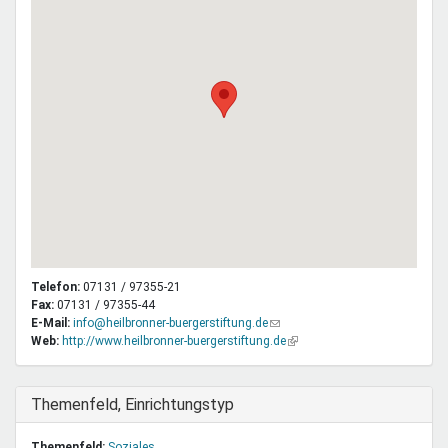
Telefon:
07131 / 97355-21
Fax:
07131 / 97355-44
E-Mail:
info@heilbronner-buergerstiftung.de
(Link
Web:
http://www.heilbronner-buergerstiftung.de
sendet
(Link
E-
ist
Mail)
extern)
Ausblenden
Themenfeld, Einrichtungstyp
Themenfeld:
Soziales