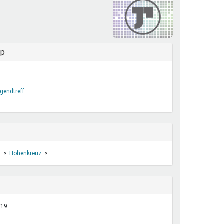
henrechte
ltcoach
darbeitsnetz
dgemeinderäte
yp
ct! im Netz
dagentur
gendtreff
.
Hohenkreuz
:19