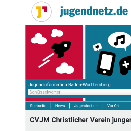
Direkt
zum
Inhalt
Jugendinformation Baden-Württemberg
Schlüsselwörter
Startseite
News
Jugendnetz
Vor Ort
Freizeit & Reisen
CVJM Christlicher Verein jung
Einrichtungen