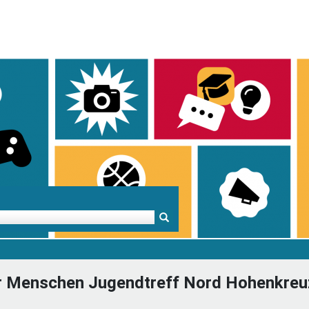
Mentoren & Projekte
Schule & Beruf
Demok
er Menschen Jugendtreff Nord Hohenkreuz
Projekte
Schulen in BW
Demok