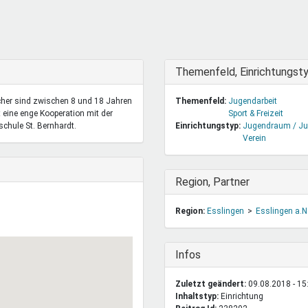
DeinDing BW
Jugendbegleiter
Mensc
Vielfaltcoach
SMpfau (SMV)
Vielfa
Umweltmentoren
SMV im Kultusportal
Jugen
Mitmachen Ehrensache
Qualipass
Jugen
Ausblenden
Themenfeld, Einrichtungst
Projektfinanzierung
Junge Seiten
REspe
cher sind zwischen 8 und 18 Jahren
Themenfeld:
Jugendarbeit
Jugendstiftung BW
Traumberufe
Jugen
t eine enge Kooperation mit der
Sport & Freizeit
Schülermentoren-Programme
chule St. Bernhardt.
Einrichtungstyp:
Jugendraum / Ju
Verein
Ausblenden
Region, Partner
Region:
Esslingen
Esslingen a.N
Ausblenden
Infos
Zuletzt geändert:
09.08.2018 - 15
Inhaltstyp:
einrichtung