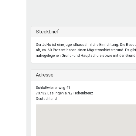
Ferienfreizeiten
Sprung ins Ausland
Ausblenden
Steckbrief
Der JuNo ist eine jugendhausähnliche Einrichtung. Die Besu
alt, ca. 60 Prozent haben einen Migratonshintergrund. Es gib
nahegelegenen Grund- und Hauptschule sowie mit der Grunds
Ausblenden
Adresse
Schloßwiesenweg 41
73732
Esslingen a.N./ Hohenkreuz
Deutschland