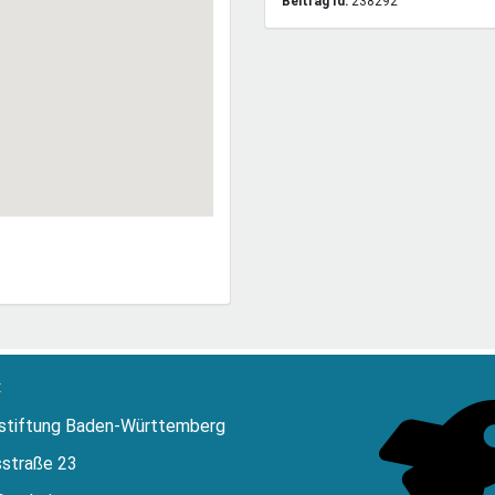
Beitrag Id:
238292
:
stiftung Baden-Württemberg
sstraße 23