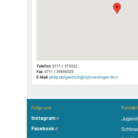
Telefon:
0711 / 379222
Fax:
0711 / 39696525
E-Mail:
philip.obrigewitsch@cvjm-esslingen.de
(Link
sendet
E-
Mail)
Folge uns:
Kontakt
Instagram
(Link
Jugend
ist
Facebook
(Link
Schlos
extern)
ist