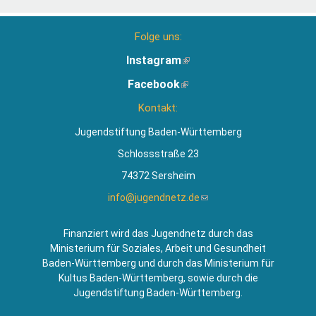
Folge uns:
Instagram
(Link
ist
Facebook
(Link
extern)
ist
Kontakt:
extern)
Jugendstiftung Baden-Württemberg
Schlossstraße 23
74372 Sersheim
info@jugendnetz.de
(Link
sendet
E-
Finanziert wird das Jugendnetz durch das
Mail)
Ministerium für Soziales, Arbeit und Gesundheit
Baden-Württemberg und durch das Ministerium für
Kultus Baden-Württemberg, sowie durch die
Jugendstiftung Baden-Württemberg.