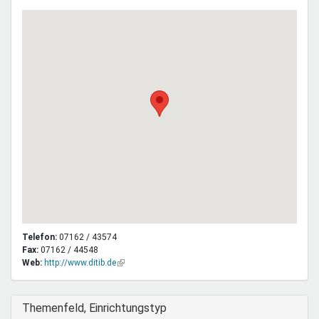
Telefon:
07162 / 43574
Fax:
07162 / 44548
Web:
http://www.ditib.de
(Link
ist
extern)
Ausblenden
Themenfeld, Einrichtungstyp