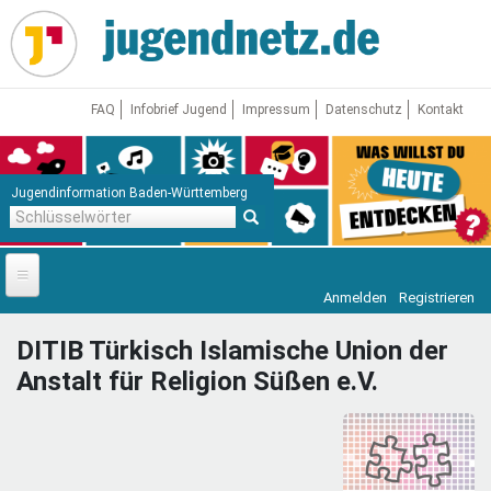
Direkt
zum
Inhalt
FAQ
Infobrief Jugend
Impressum
Datenschutz
Kontakt
Jugendinformation Baden-Württemberg
Schlüsselwörter
Anmelden
Registrieren
Startseite
DITIB Türkisch Islamische Union der
News
Anstalt für Religion Süßen e.V.
Jugendnetz
Freizeit & Reisen
Vor Ort