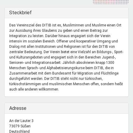
Mentoren & Projekte
Ausblenden
Steckbrief
Schule & Beruf
Das Vereinsziel des DITIB ist es, Musliminnen und Muslime einen Ort
zur Ausübung ihres Glaubens zu geben und einen Beitrag zur
Integration zu leisten. Darüber hinaus engagiert sich der Verein
intensiv im sozialen Bereich. Offener und kooperativer Umgang und
Demokratie & Beteiligung
Dialog mit allen Institutionen und Religionen ist für den DITIB von
zentraler Bedeutung. Der Verein bietet eine Vielzahl an Bildungs-, Sport-
und Kulturangeboten und engagiert sich in den Bereichen Jugend-,
Senioren- und Integrationsarbeit. Jährlich absolvieren knapp 1300
Menschen Sprach- und Alphabetisierungskurse beim DITIB, die in
Zusammenarbeit mit dem Bundesamt für Migration und Flüchtlinge
durchgeführt werden. Der DITIB steht nicht nur türkischen,
türkischstämmigen und muslimischen Menschen offen, sondern heißt
auch alle anderen willkommen.
Ausblenden
Adresse
An der Lauter 3
73079
Süßen
Deutschland