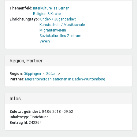
Themenfeld:
Interkulturelles Lernen
Religion & Kirche
Einrichtungstyp:
Kinder- / Jugendarbeit
Kunstschule / Musikschule
Migrantenverein
Soziokulturelles Zentrum
Verein
Ausblenden
Region, Partner
Region:
Göppingen
Süßen
Partner:
Migrantenorganisationen in Baden-Württemberg
Ausblenden
Infos
Zuletzt geändert:
04.06.2018 - 09:52
Inhaltstyp:
einrichtung
Beitrag Id:
242264