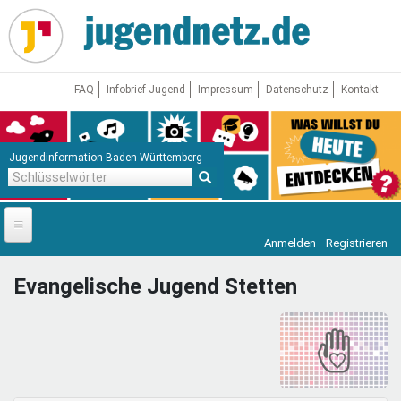
Direkt
zum
Inhalt
FAQ
Infobrief Jugend
Impressum
Datenschutz
Kontakt
Jugendinformation Baden-Württemberg
Schlüsselwörter
Anmelden
Registrieren
Startseite
Evangelische Jugend Stetten
News
Jugendnetz
Freizeit & Reisen
Vor Ort