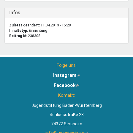
Ausblenden
Infos
Zuletzt geändert:
11.04.2013 - 15:29
Inhaltstyp:
einrichtung
Beitrag Id:
238308
Folge uns:
Instagram
(Link
ist
Facebook
(Link
extern)
ist
Kontakt:
extern)
Jugendstiftung Baden-Württemberg
Schlossstraße 23
74372 Sersheim
info@jugendnetz.de
(Link