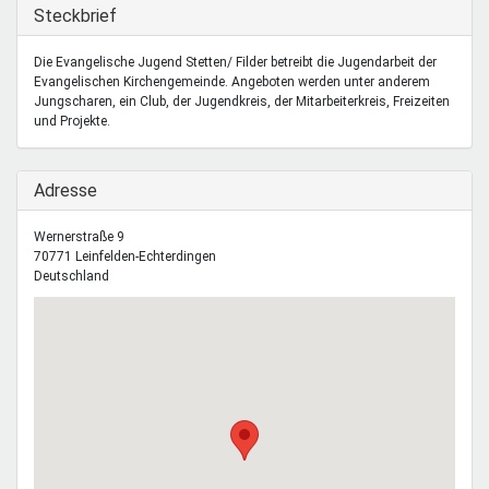
Mentoren & Projekte
Ausblenden
Steckbrief
Die Evangelische Jugend Stetten/ Filder betreibt die Jugendarbeit der
Evangelischen Kirchengemeinde. Angeboten werden unter anderem
Schule & Beruf
Jungscharen, ein Club, der Jugendkreis, der Mitarbeiterkreis, Freizeiten
und Projekte.
Demokratie & Beteiligung
Ausblenden
Adresse
Wernerstraße 9
70771
Leinfelden-Echterdingen
Deutschland