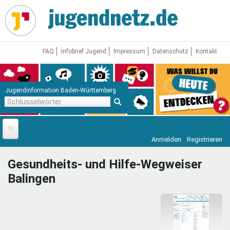
Direkt
zum
Inhalt
FAQ
Infobrief Jugend
Impressum
Datenschutz
Kontakt
Jugendinformation Baden-Württemberg
Schlüsselwörter
Anmelden
Registrieren
Startseite
Gesundheits- und Hilfe-Wegweiser
News
Balingen
Jugendnetz
Freizeit & Reisen
Vor Ort