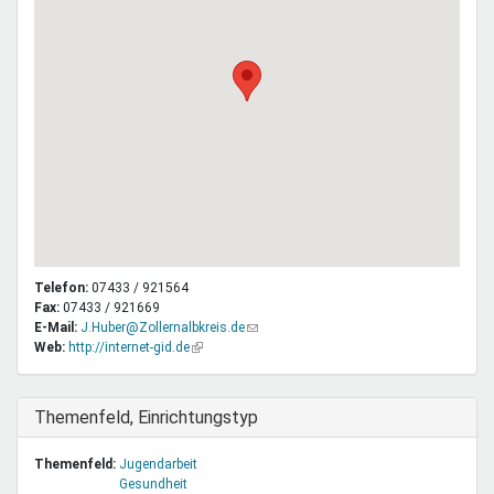
Telefon:
07433 / 921564
Fax:
07433 / 921669
E-Mail:
J.Huber@Zollernalbkreis.de
(Link
Web:
http://internet-gid.de
(Link
sendet
ist
E-
extern)
Mail)
Ausblenden
Themenfeld, Einrichtungstyp
Themenfeld:
Jugendarbeit
Gesundheit