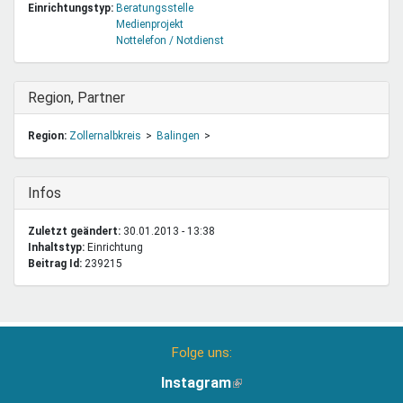
Einrichtungstyp:
Beratungsstelle
Medienprojekt
Nottelefon / Notdienst
Ausblenden
Region, Partner
Region:
Zollernalbkreis
Balingen
Ausblenden
Infos
Zuletzt geändert:
30.01.2013 - 13:38
Inhaltstyp:
einrichtung
Beitrag Id:
239215
Folge uns:
Instagram
(Link
ist