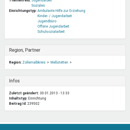
Themenfeld:
Jugendarbeit
Soziales
Einrichtungstyp:
Ambulante Hilfe zur Erziehung
Kinder- / Jugendarbeit
Jugendbüro
Offene Jugendarbeit
Schulsozialarbeit
Ausblenden
Region, Partner
Region:
Zollernalbkreis
Meßstetten
Ausblenden
Infos
Zuletzt geändert:
30.01.2013 - 13:33
Inhaltstyp:
einrichtung
Beitrag Id:
239502