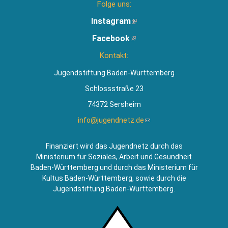
Folge uns:
Instagram
(Link
ist
Facebook
(Link
extern)
ist
Kontakt:
extern)
Jugendstiftung Baden-Württemberg
Schlossstraße 23
74372 Sersheim
info@jugendnetz.de
(Link
sendet
E-
Finanziert wird das Jugendnetz durch das
Mail)
Ministerium für Soziales, Arbeit und Gesundheit
Baden-Württemberg und durch das Ministerium für
Kultus Baden-Württemberg, sowie durch die
Jugendstiftung Baden-Württemberg.