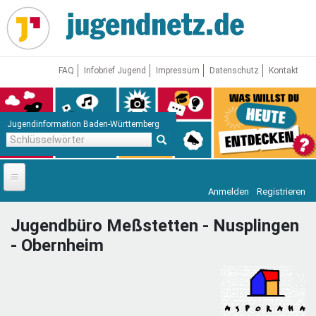
Direkt
zum
Inhalt
FAQ
Infobrief Jugend
Impressum
Datenschutz
Kontakt
Jugendinformation Baden-Württemberg
Schlüsselwörter
Anmelden
Registrieren
Startseite
Jugendbüro Meßstetten - Nusplingen
News
- Obernheim
Jugendnetz
Freizeit & Reisen
Vor Ort