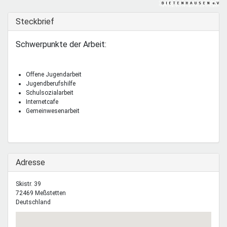
Mentoren & Projekte
Ausblenden
Steckbrief
Schule & Beruf
Schwerpunkte der Arbeit:
Offene Jugendarbeit
Demokratie & Beteiligung
Jugendberufshilfe
Schulsozialarbeit
Internetcafe
Gemeinwesenarbeit
Ausblenden
Adresse
Skistr. 39
72469
Meßstetten
Deutschland