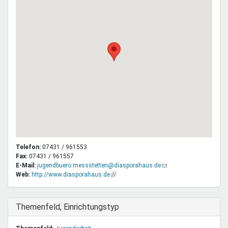
Telefon:
07431 / 961553
Fax:
07431 / 961557
E-Mail:
jugendbuero.messstetten@diasporahaus.de
(Link
Web:
http://www.diasporahaus.de
(Link
sendet
ist
E-
extern)
Mail)
Ausblenden
Themenfeld, Einrichtungstyp