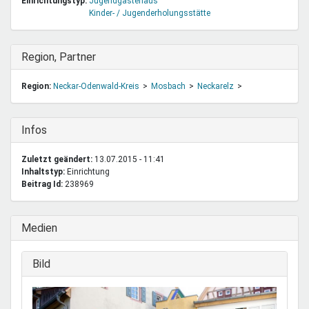
Einrichtungstyp:
Jugendgästehaus
Kinder- / Jugenderholungsstätte
Ausblenden
Region, Partner
Region:
Neckar-Odenwald-Kreis
Mosbach
Neckarelz
Ausblenden
Infos
Zuletzt geändert:
13.07.2015 - 11:41
Inhaltstyp:
einrichtung
Beitrag Id:
238969
Ausblenden
Medien
Ausblenden
Bild