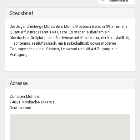
Mentoren & Projekte
Ausblenden
Steckbrief
Schule & Beruf
Die Jugendherberge Mutschlers Mühle Mosbach bietet in 39 Zimmern
Quartier für insgesamt 140 Gäste. Es stehen außerdem ein
überdachter Grillplatz, eine Spielwiese mit Kleinfeldtor, ein Volleyballfeld,
Tischtennis, Freiluftschach, ein Basketballkorb sowie moderne
Demokratie & Beteiligung
Tagungstechnik inkl. Beamer, Leinwand und WLAN-Zugang zur
Verfügung.
Ausblenden
Adresse
Zur alten Mühle 6
74821
Mosbach-Neckarelz
Deutschland