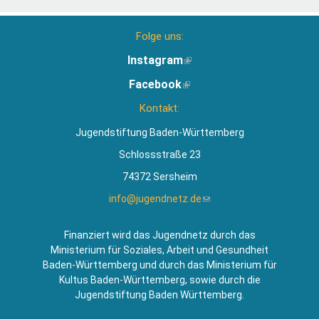
Folge uns:
Instagram
(Link
ist
Facebook
(Link
extern)
ist
Kontakt:
extern)
Jugendstiftung Baden-Württemberg
Schlossstraße 23
74372 Sersheim
info@jugendnetz.de
(Link
sendet
E-
Finanziert wird das Jugendnetz durch das
Mail)
Ministerium für Soziales, Arbeit und Gesundheit
Baden-Württemberg und durch das Ministerium für
Kultus Baden-Württemberg, sowie durch die
Jugendstiftung Baden Württemberg.