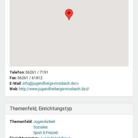
Telefon:
06261 / 7191
Fax:
06261 / 61812
E-Mail:
info@jugendherge-mosbach.de
(Link
Web:
http://www.jugendherberge-mosbach.de
sendet
(Link
E-
ist
Mail)
extern)
Ausblenden
Themenfeld, Einrichtungstyp
Themenfeld:
Jugendarbeit
Soziales
Sport & Freizeit