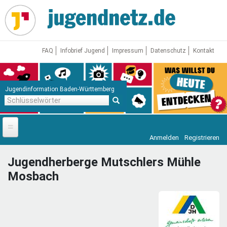
Direkt
zum
Inhalt
FAQ
Infobrief Jugend
Impressum
Datenschutz
Kontakt
Jugendinformation Baden-Württemberg
Schlüsselwörter
Anmelden
Registrieren
Startseite
Jugendherberge Mutschlers Mühle
News
Mosbach
Jugendnetz
Freizeit & Reisen
Vor Ort