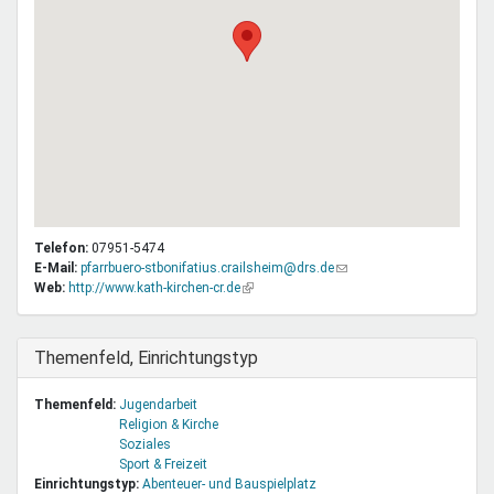
Telefon:
07951-5474
E-Mail:
pfarrbuero-stbonifatius.crailsheim@drs.de
(Link
Web:
http://www.kath-kirchen-cr.de
(Link
sendet
ist
E-
extern)
Mail)
Ausblenden
Themenfeld, Einrichtungstyp
Themenfeld:
Jugendarbeit
Religion & Kirche
Soziales
Sport & Freizeit
Einrichtungstyp:
Abenteuer- und Bauspielplatz