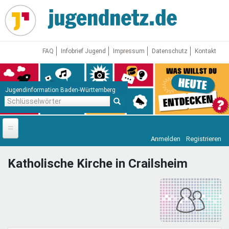
Direkt
zum
Inhalt
FAQ
Infobrief Jugend
Impressum
Datenschutz
Kontakt
Jugendinformation Baden-Württemberg
Schlüsselwörter
Anmelden
Registrieren
Startseite
Katholische Kirche in Crailsheim
News
Jugendnetz
Freizeit & Reisen
Vor Ort