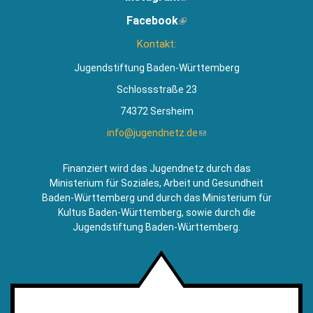
ist
Facebook
(Link
extern)
ist
Kontakt:
extern)
Jugendstiftung Baden-Württemberg
Schlossstraße 23
74372 Sersheim
info@jugendnetz.de
(Link
sendet
E-
Finanziert wird das Jugendnetz durch das
Mail)
Ministerium für Soziales, Arbeit und Gesundheit
Baden-Württemberg und durch das Ministerium für
Kultus Baden-Württemberg, sowie durch die
Jugendstiftung Baden-Württemberg.