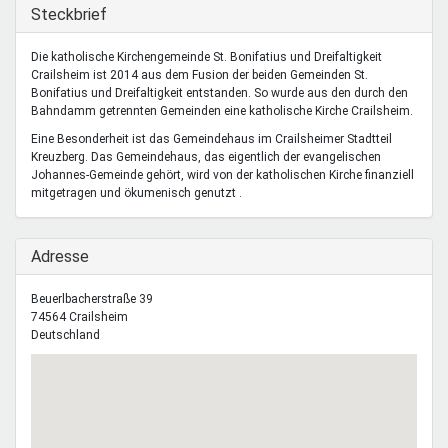
Mentoren & Projekte
Ausblenden
Steckbrief
Die katholische Kirchengemeinde St. Bonifatius und Dreifaltigkeit
Crailsheim ist 2014 aus dem Fusion der beiden Gemeinden St.
Schule & Beruf
Bonifatius und Dreifaltigkeit entstanden. So wurde aus den durch den
Bahndamm getrennten Gemeinden eine katholische Kirche Crailsheim.
Eine Besonderheit ist das Gemeindehaus im Crailsheimer Stadtteil
Demokratie & Beteiligung
Kreuzberg. Das Gemeindehaus, das eigentlich der evangelischen
Johannes-Gemeinde gehört, wird von der katholischen Kirche finanziell
mitgetragen und ökumenisch genutzt .
Ausblenden
Adresse
Beuerlbacherstraße 39
74564
Crailsheim
Deutschland