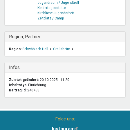
Jugendraum / Jugendtreff
Kindertagesstätte
Kirchliche Jugendarbeit
Zeltplatz / Camp
Ausblenden
Region, Partner
Region:
Schwäbisch-Hall
Crailsheim
Ausblenden
Infos
Zuletzt geändert:
20.10.2025 - 11:20
Inhaltstyp:
einrichtung
Beitrag Id:
240758
Folge uns:
Instagram
(Link