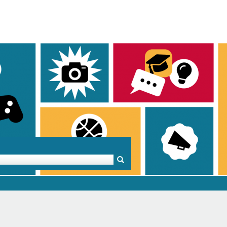
Mentoren & Projekte
Schule & Beruf
Demok
e
Projekte
Schulen in BW
Demok