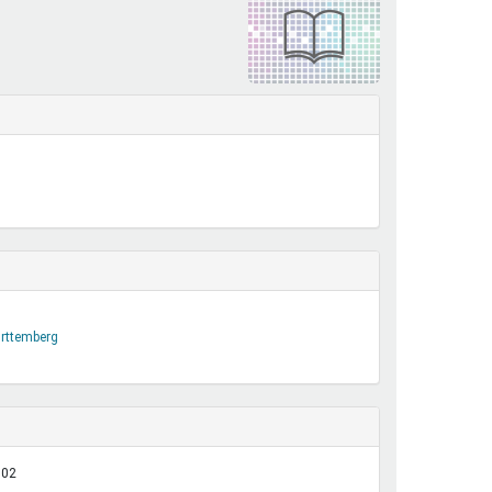
henrechte
ltcoach
darbeitsnetz
dgemeinderäte
ct! im Netz
dagentur
rttemberg
:02