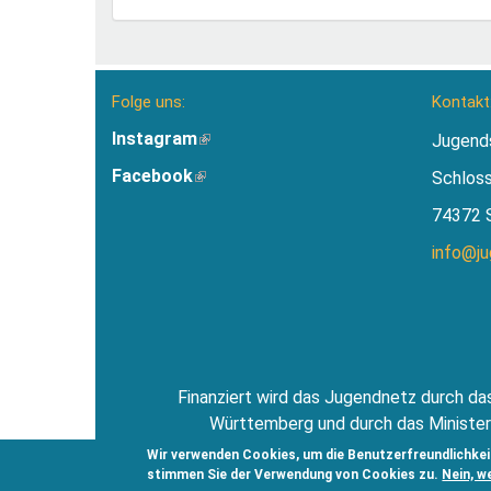
Folge uns:
Kontakt
Instagram
(Link
Jugend
ist
Facebook
(Link
Schlos
extern)
ist
74372 
extern)
info@j
Finanziert wird das Jugendnetz durch das
Württemberg und durch das Minister
Jugendsti
Wir verwenden Cookies, um die Benutzerfreundlichkei
stimmen Sie der Verwendung von Cookies zu.
Nein, w