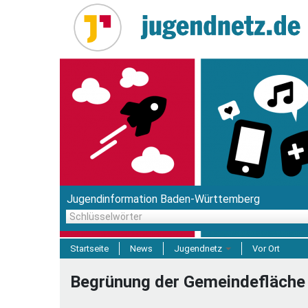
Direkt
zum
Inhalt
Jugendinformation Baden-Württemberg
Schlüsselwörter
Startseite
News
Jugendnetz
Vor Ort
Freizeit & Reisen
Begrünung der Gemeindefläch
Einrichtungen