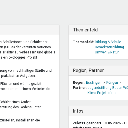
DeinDing BW
Jugendbegleiter
Mensc
Vielfaltcoach
SMpfau (SMV)
Vielfa
Umweltmentoren
SMV im Kultusportal
Jugen
Mitmachen Ehrensache
Qualipass
Jugen
Ausblenden
Themenfeld
Projektfinanzierung
Junge Seiten
REspe
h Schülerinnen und Schüler der
Themenfeld:
Bildung & Schule
Jugendstiftung BW
Traumberufe
Jugen
len (SDGs) der Vereinten Nationen
Demokratiebildung
Schülermentoren-Programme
ier aktiv zu verbessern und globale
Umwelt & Natur
ie ein ökologiges Projekt
Ausblenden
Region, Partner
derung von nachhaltiger Städte und
 praktischen Aufgaben:
Region:
Esslingen
Köngen
 Flächen und wählte gezielt
Partner:
Jugendstiftung Baden-Wü
emeinsam mit einem Vertreter der
Klima-Projektbörse
Schüler einen Amber-
ereitung des Bodens unter
Ausblenden
Infos
stellen, installierten die
Zuletzt geändert:
13.05.2026 - 10