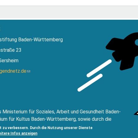
:
stiftung Baden-Württemberg
sstraße 23
Sersheim
ugendnetz.de
(Link
sendet
E-
Mail)
 Ministerium für Soziales, Arbeit und Gesundheit Baden-
ium für Kultus Baden-Württemberg, sowie durch die
ftung Baden Württemberg.
t zu verbessern. Durch die Nutzung unserer Dienste
eitere Infos anzeigen