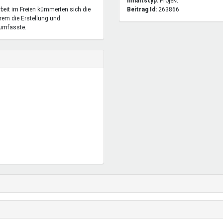
Inhaltstyp:
projekt
rbeit im Freien kümmerten sich die
Beitrag Id:
263866
rem die Erstellung und
 umfasste.