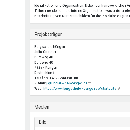
Identifikation und Organisation: Neben der handwerklichen A
Teilnehmenden um die interne Organisation, was unter ande
Beschaffung von Namensschildern für die Projektbeteiligten
Ausblenden
Projektträger
Burgschule Köngen
Julia
Grundler
Burgweg 40
Burgweg 40
73257
Köngen
Deutschland
Telefon:
+4970244080700
E-Mail:
j.grundler@bs-koengen.de
(Link
Web:
https://www.burgschule-koengen.de/startseite
sendet
(Link
E-
ist
Mail)
extern)
Ausblenden
Medien
Ausblenden
Bild