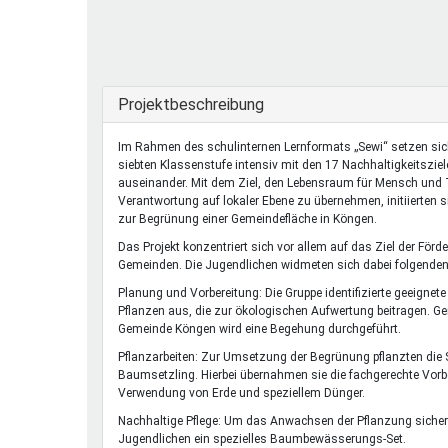
Ferienfreizeiten
Sprung ins Ausland
Ausblenden
Projektbeschreibung
Im Rahmen des schulinternen Lernformats „Sewi“ setzen sic
siebten Klassenstufe intensiv mit den 17 Nachhaltigkeitszie
auseinander. Mit dem Ziel, den Lebensraum für Mensch und T
Verantwortung auf lokaler Ebene zu übernehmen, initiierten s
zur Begrünung einer Gemeindefläche in Köngen.
Das Projekt konzentriert sich vor allem auf das Ziel der För
Gemeinden. Die Jugendlichen widmeten sich dabei folgenden
Planung und Vorbereitung: Die Gruppe identifizierte geeignete
Pflanzen aus, die zur ökologischen Aufwertung beitragen. G
Gemeinde Köngen wird eine Begehung durchgeführt.
Pflanzarbeiten: Zur Umsetzung der Begrünung pflanzten die 
Baumsetzling. Hierbei übernahmen sie die fachgerechte Vorb
Verwendung von Erde und speziellem Dünger.
Nachhaltige Pflege: Um das Anwachsen der Pflanzung sicherzu
Jugendlichen ein spezielles Baumbewässerungs-Set.