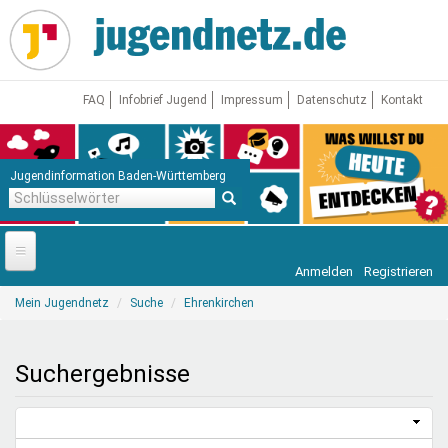
Direkt
zum
Inhalt
FAQ
Infobrief Jugend
Impressum
Datenschutz
Kontakt
Jugendinformation Baden-Württemberg
Schlüsselwörter
Anmelden
Registrieren
Startseite
Sie
Mein Jugendnetz
Suche
Ehrenkirchen
sind
News
hier
Jugendnetz
Suchergebnisse
Freizeit & Reisen
Vor Ort
Aktuelle Suche