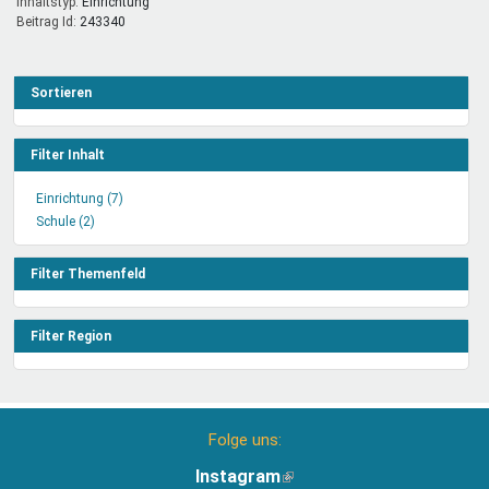
Inhaltstyp:
einrichtung
Beitrag Id:
243340
Sortieren
Filter Inhalt
Einrichtung (7)
Einrichtung
Schule (2)
Schule
Filter
Filter
anwenden
anwenden
Filter Themenfeld
Filter Region
Folge uns:
Instagram
(Link