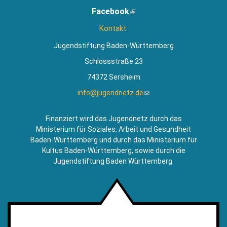
ist
Facebook
(Link
extern)
ist
Kontakt:
extern)
Jugendstiftung Baden-Württemberg
Schlossstraße 23
74372 Sersheim
info@jugendnetz.de
(Link
sendet
E-
Finanziert wird das Jugendnetz durch das
Mail)
Ministerium für Soziales, Arbeit und Gesundheit
Baden-Württemberg und durch das Ministerium für
Kultus Baden-Württemberg, sowie durch die
Jugendstiftung Baden Württemberg.