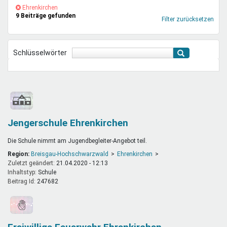
Mentoren & Projekte
(-)
Ehrenkirchen-
Ehrenkirchen
9 Beiträge gefunden
Filter
Filter zurücksetzen
entfernen
Schule & Beruf
Schlüsselwörter
Demokratie & Beteiligung
Jengerschule Ehrenkirchen
Die Schule nimmt am Jugendbegleiter-Angebot teil.
Region:
Breisgau-Hochschwarzwald
Ehrenkirchen
Zuletzt geändert:
21.04.2020 - 12:13
Inhaltstyp:
schule
Beitrag Id:
247682