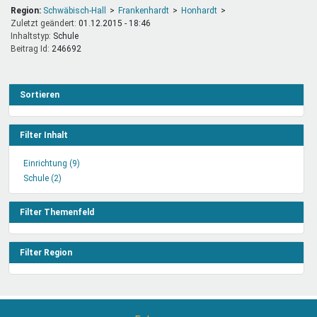
Region:
Schwäbisch-Hall
Frankenhardt
Honhardt
Zuletzt geändert:
01.12.2015 - 18:46
Inhaltstyp:
schule
Beitrag Id:
246692
Sortieren
Filter Inhalt
Einrichtung (9)
Einrichtung
Schule (2)
Schule
Filter
Filter
anwenden
anwenden
Filter Themenfeld
Filter Region