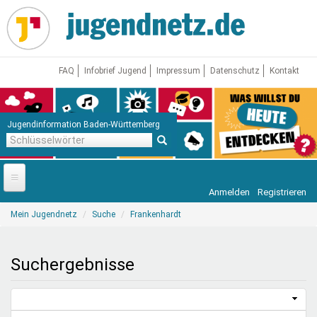
Direkt
zum
Inhalt
FAQ
Infobrief Jugend
Impressum
Datenschutz
Kontakt
Jugendinformation Baden-Württemberg
Schlüsselwörter
Anmelden
Registrieren
Startseite
Sie
Mein Jugendnetz
Suche
Frankenhardt
sind
News
hier
Jugendnetz
Suchergebnisse
Freizeit & Reisen
Vor Ort
Aktuelle Suche