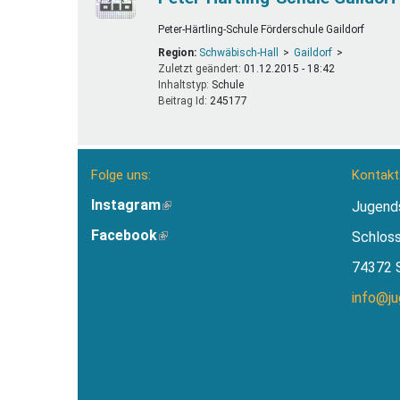
Peter-Härtling-Schule Förderschule Gaildorf
Region:
Schwäbisch-Hall
Gaildorf
Zuletzt geändert:
01.12.2015 - 18:42
Inhaltstyp:
schule
Beitrag Id:
245177
Folge uns:
Kontakt
Instagram
(Link
Jugend
ist
Facebook
(Link
Schlos
extern)
ist
74372 
extern)
info@j