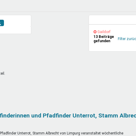
DeinDing BW
Jugendbegleiter
Mensc
Vielfaltcoach
SMpfau (SMV)
Vielfa
Umweltmentoren
SMV im Kultusportal
Jugen
Aktuelle Suche
Mitmachen Ehrensache
Qualipass
Jugen
(-)
Gaildorf-
Gaildorf
13 Beiträge
Projektfinanzierung
Junge Seiten
REspe
Filter
Filter zurü
gefunden
entfernen
Jugendstiftung BW
Traumberufe
Jugen
Schülermentoren-Programme
il.
finderinnen und Pfadfinder Unterrot, Stamm Albre
 Pfadfinder Unterrot, Stamm Albrecht von Limpurg veranstaltet wöchentliche