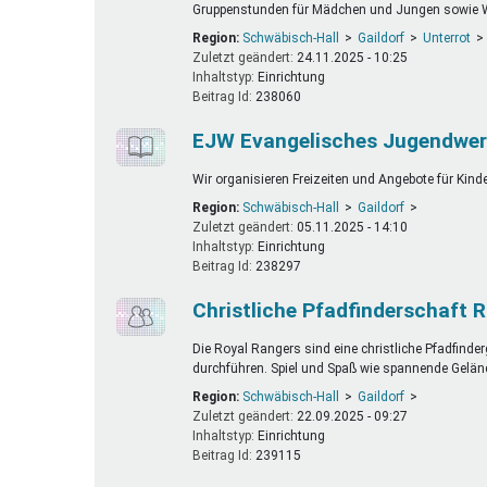
Gruppenstunden für Mädchen und Jungen sowie W
Region:
Schwäbisch-Hall
Gaildorf
Unterrot
Zuletzt geändert:
24.11.2025 - 10:25
Inhaltstyp:
einrichtung
Beitrag Id:
238060
EJW Evangelisches Jugendwerk
Wir organisieren Freizeiten und Angebote für Kin
Region:
Schwäbisch-Hall
Gaildorf
Zuletzt geändert:
05.11.2025 - 14:10
Inhaltstyp:
einrichtung
Beitrag Id:
238297
Christliche Pfadfinderschaft R
Die Royal Rangers sind eine christliche Pfadfinde
durchführen. Spiel und Spaß wie spannende Geländ
Region:
Schwäbisch-Hall
Gaildorf
Zuletzt geändert:
22.09.2025 - 09:27
Inhaltstyp:
einrichtung
Beitrag Id:
239115