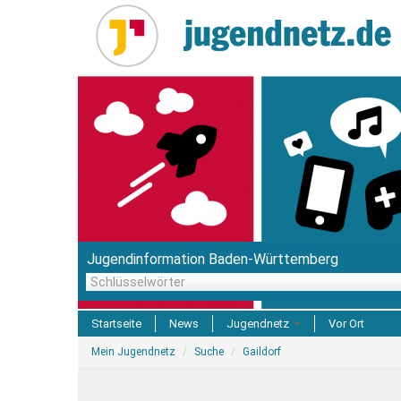
Direkt
zum
Inhalt
Jugendinformation Baden-Württemberg
Schlüsselwörter
Startseite
News
Jugendnetz
Vor Ort
Sie
Freizeit & Reisen
Mein Jugendnetz
Suche
Gaildorf
sind
hier
Einrichtungen