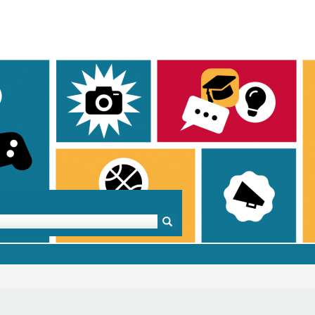
Mentoren & Projekte
Schule & Beruf
Demok
Projekte
Schulen in BW
Demok