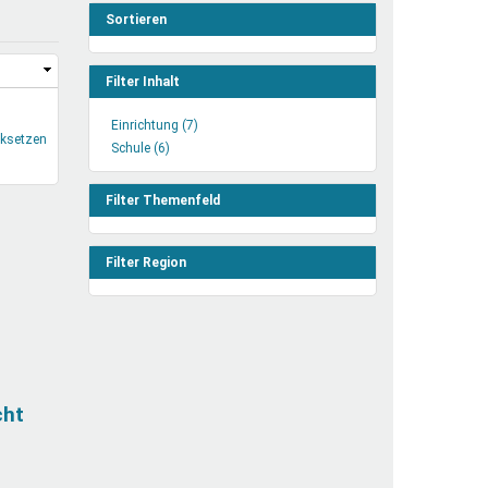
henrechte
Sortieren
ltcoach
darbeitsnetz
Filter Inhalt
dgemeinderäte
Einrichtung (7)
Einrichtung
ct! im Netz
cksetzen
Schule (6)
Schule
Filter
dagentur
Filter
anwenden
anwenden
Filter Themenfeld
Filter Region
cht