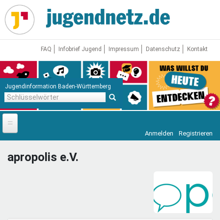
Direkt
zum
Inhalt
FAQ
Infobrief Jugend
Impressum
Datenschutz
Kontakt
Jugendinformation Baden-Württemberg
Schlüsselwörter
Anmelden
Registrieren
Startseite
apropolis e.V.
News
Jugendnetz
Freizeit & Reisen
Vor Ort