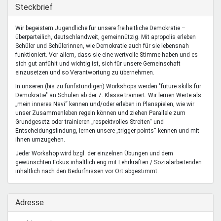
Mentoren & Projekte
Ausblenden
Steckbrief
Wir begeistern Jugendliche für unsere freiheitliche Demokratie –
überparteilich, deutschlandweit, gemeinnützig. Mit apropolis erleben
Schule & Beruf
Schüler und Schülerinnen, wie Demokratie auch für sie lebensnah
funktioniert. Vor allem, dass sie eine wertvolle Stimme haben und es
sich gut anfühlt und wichtig ist, sich für unsere Gemeinschaft
einzusetzen und so Verantwortung zu übernehmen.
Demokratie & Beteiligung
In unseren (bis zu fünfstündigen) Workshops werden "future skills für
Demokratie" an Schulen ab der 7. Klasse trainiert. Wir lernen Werte als
„mein inneres Navi“ kennen und/oder erleben in Planspielen, wie wir
unser Zusammenleben regeln können und ziehen Parallele zum
Grundgesetz oder trainieren „respektvolles Streiten“ und
Entscheidungsfindung, lernen unsere „trigger points“ kennen und mit
ihnen umzugehen.
Jeder Workshop wird bzgl. der einzelnen Übungen und dem
gewünschten Fokus inhaltlich eng mit Lehrkräften / Sozialarbeitenden
inhaltlich nach den Bedürfnissen vor Ort abgestimmt.
Ausblenden
Adresse