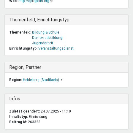
Web:
http://apropolis.org
(Link
sendet
ist
E-
extern)
Mail)
Ausblenden
Themenfeld, Einrichtungstyp
Themenfeld:
Bildung & Schule
Demokratiebildung
Jugendarbeit
Einrichtungstyp:
Veranstaltungsdienst
Ausblenden
Region, Partner
Region:
Heidelberg (Stadtkreis)
Ausblenden
Infos
Zuletzt geändert:
24.07.2025 - 11:10
Inhaltstyp:
einrichtung
Beitrag Id:
263323