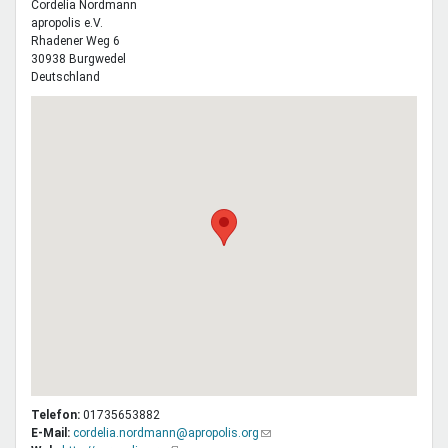
Cordelia
Nordmann
apropolis e.V.
Rhadener Weg 6
30938
Burgwedel
Deutschland
Telefon:
01735653882
E-Mail:
cordelia.nordmann@apropolis.org
(Link