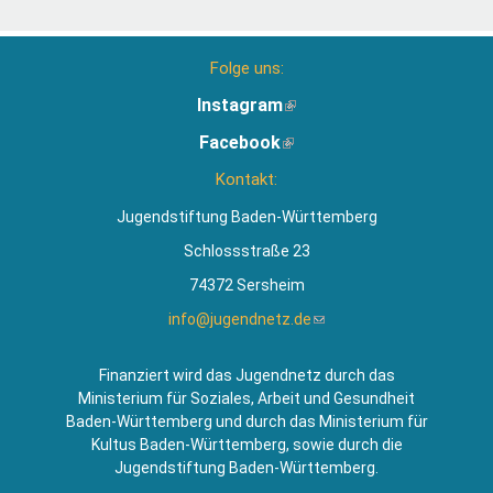
Folge uns:
Instagram
(Link
ist
Facebook
(Link
extern)
ist
Kontakt:
extern)
Jugendstiftung Baden-Württemberg
Schlossstraße 23
74372 Sersheim
info@jugendnetz.de
(Link
sendet
E-
Finanziert wird das Jugendnetz durch das
Mail)
Ministerium für Soziales, Arbeit und Gesundheit
Baden-Württemberg und durch das Ministerium für
Kultus Baden-Württemberg, sowie durch die
Jugendstiftung Baden-Württemberg.