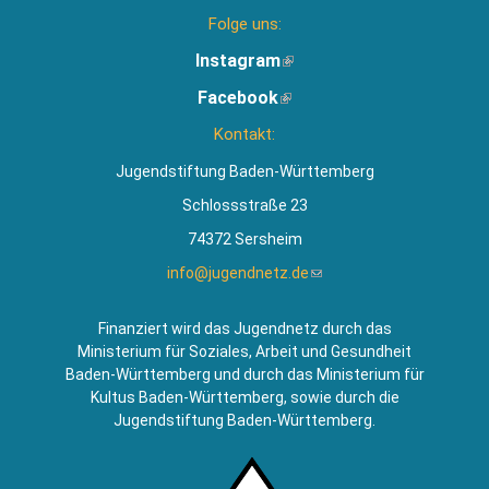
Folge uns:
Instagram
(Link
ist
Facebook
(Link
extern)
ist
Kontakt:
extern)
Jugendstiftung Baden-Württemberg
Schlossstraße 23
74372 Sersheim
info@jugendnetz.de
(Link
sendet
E-
Finanziert wird das Jugendnetz durch das
Mail)
Ministerium für Soziales, Arbeit und Gesundheit
Baden-Württemberg und durch das Ministerium für
Kultus Baden-Württemberg, sowie durch die
Jugendstiftung Baden-Württemberg.