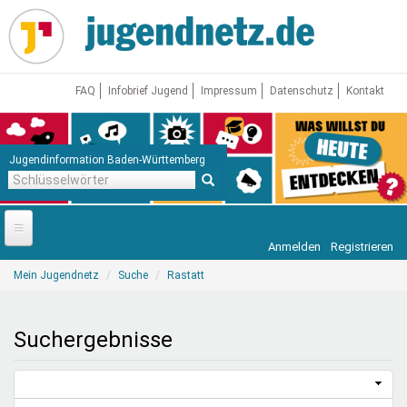
Direkt
zum
Inhalt
FAQ
Infobrief Jugend
Impressum
Datenschutz
Kontakt
Jugendinformation Baden-Württemberg
Schlüsselwörter
Anmelden
Registrieren
Startseite
Sie
Mein Jugendnetz
Suche
Rastatt
sind
News
hier
Jugendnetz
Suchergebnisse
Freizeit & Reisen
Vor Ort
Aktuelle Suche