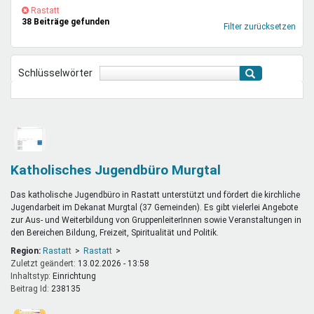
Mentoren & Projekte
(-)
Rastatt-
Rastatt
38 Beiträge gefunden
Filter
Filter zurücksetzen
entfernen
Schule & Beruf
Schlüsselwörter
Demokratie & Beteiligung
Katholisches Jugendbüro Murgtal
Das katholische Jugendbüro in Rastatt unterstützt und fördert die kirchliche
Jugendarbeit im Dekanat Murgtal (37 Gemeinden). Es gibt vielerlei Angebote
zur Aus- und Weiterbildung von GruppenleiterInnen sowie Veranstaltungen in
den Bereichen Bildung, Freizeit, Spiritualität und Politik.
Region:
Rastatt
Rastatt
Zuletzt geändert:
13.02.2026 - 13:58
Inhaltstyp:
einrichtung
Beitrag Id:
238135