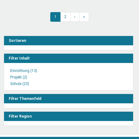
1
2
›
»
Sortieren
Filter Inhalt
Einrichtung (13)
Einrichtung
Projekt (2)
Projekt
Filter
Schule (23)
Filter
Schule
anwenden
anwenden
Filter
anwenden
Filter Themenfeld
Filter Region