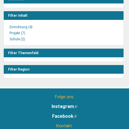
Filter Inhalt
Einrichtung (4)
Einrichtung
Projekt (7)
Projekt
Filter
Schule (2)
Schule
Filter
anwenden
Filter
anwenden
anwenden
Filter Themenfeld
Filter Region
Folge uns:
Instagram
(Link
ist
Facebook
(Link
extern)
ist
Kontakt:
extern)