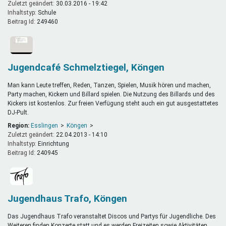
Zuletzt geändert:
30.03.2016 - 19:42
Inhaltstyp:
schule
Beitrag Id:
249460
Jugendcafé Schmelztiegel, Köngen
Man kann Leute treffen, Reden, Tanzen, Spielen, Musik hören und machen,
Party machen, Kickern und Billard
spielen. Die Nutzung des Billards und des
Kickers ist kostenlos.
Zur freien Verfügung steht auch ein gut ausgestattetes
DJ-Pult.
Region:
Esslingen
Köngen
Zuletzt geändert:
22.04.2013 - 14:10
Inhaltstyp:
einrichtung
Beitrag Id:
240945
Jugendhaus Trafo, Köngen
Das Jugendhaus Trafo veranstaltet Discos und Partys für Jugendliche. Des
Weiteren finden Konzerte statt und es werden Freizeiten sowie Aktivitäten