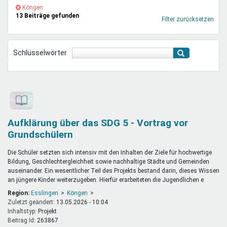
Mentoren & Projekte
(-)
Köngen-
Köngen
13 Beiträge gefunden
Filter
Filter zurücksetzen
entfernen
Schule & Beruf
Schlüsselwörter
Demokratie & Beteiligung
Aufklärung über das SDG 5 - Vortrag vor
Grundschülern
Die Schüler setzten sich intensiv mit den Inhalten der Ziele für hochwertige
Bildung, Geschlechtergleichheit sowie nachhaltige Städte und Gemeinden
auseinander. Ein wesentlicher Teil des Projekts bestand darin, dieses Wissen
an jüngere Kinder weiterzugeben. Hierfür erarbeiteten die Jugendlichen e
Region:
Esslingen
Köngen
Zuletzt geändert:
13.05.2026 - 10:04
Inhaltstyp:
projekt
Beitrag Id:
263867