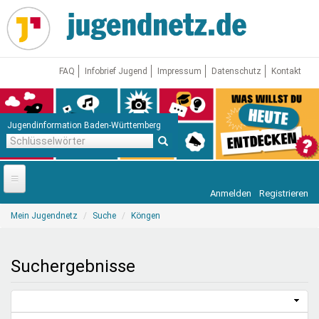
Direkt
zum
Inhalt
FAQ
Infobrief Jugend
Impressum
Datenschutz
Kontakt
Jugendinformation Baden-Württemberg
Schlüsselwörter
Anmelden
Registrieren
Startseite
Sie
Mein Jugendnetz
Suche
Köngen
sind
News
hier
Jugendnetz
Suchergebnisse
Freizeit & Reisen
Vor Ort
Aktuelle Suche