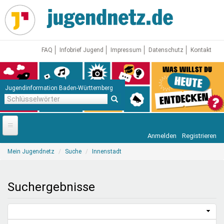
Direkt
zum
Inhalt
FAQ
Infobrief Jugend
Impressum
Datenschutz
Kontakt
Jugendinformation Baden-Württemberg
Schlüsselwörter
Anmelden
Registrieren
Startseite
Sie
Mein Jugendnetz
Suche
Innenstadt
sind
News
hier
Jugendnetz
Suchergebnisse
Freizeit & Reisen
Vor Ort
Aktuelle Suche