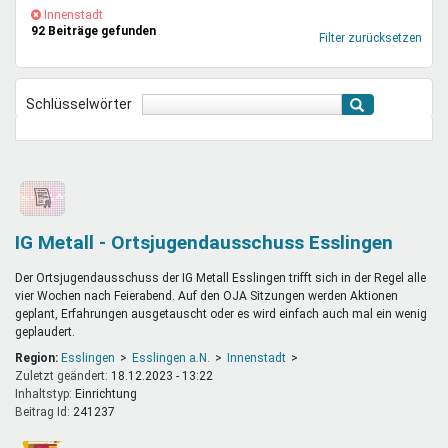
Mentoren & Projekte
(-)
Innenstadt-
Innenstadt
92 Beiträge gefunden
Filter
Filter zurücksetzen
entfernen
Schule & Beruf
Schlüsselwörter
Demokratie & Beteiligung
IG Metall - Ortsjugendausschuss Esslingen
Der Ortsjugendausschuss der IG Metall Esslingen trifft sich in der Regel alle
vier Wochen nach Feierabend. Auf den OJA Sitzungen werden Aktionen
geplant, Erfahrungen ausgetauscht oder es wird einfach auch mal ein wenig
geplaudert.
Region:
Esslingen
Esslingen a.N.
Innenstadt
Zuletzt geändert:
18.12.2023 - 13:22
Inhaltstyp:
einrichtung
Beitrag Id:
241237