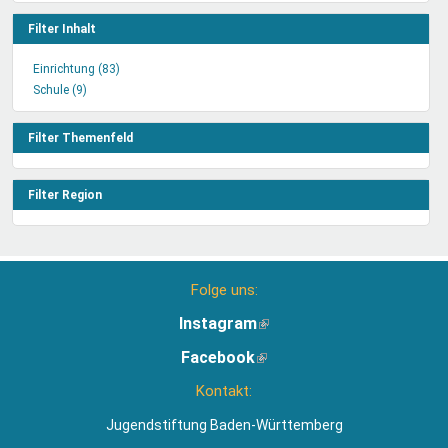
Filter Inhalt
Einrichtung (83)
Einrichtung
Schule (9)
Schule
Filter
Filter
anwenden
anwenden
Filter Themenfeld
Filter Region
Folge uns:
Instagram
(Link
ist
Facebook
(Link
extern)
ist
Kontakt:
extern)
Jugendstiftung Baden-Württemberg