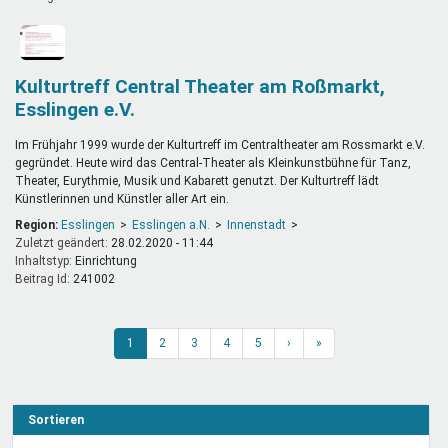
Kulturtreff Central Theater am Roßmarkt,
Esslingen e.V.
Im Frühjahr 1999 wurde der Kulturtreff im Centraltheater am Rossmarkt e.V.
gegründet. Heute wird das Central-Theater als Kleinkunstbühne für Tanz,
Theater, Eurythmie, Musik und Kabarett genutzt. Der Kulturtreff lädt
Künstlerinnen und Künstler aller Art ein.
Region:
Esslingen
Esslingen a.N.
Innenstadt
Zuletzt geändert:
28.02.2020 - 11:44
Inhaltstyp:
einrichtung
Beitrag Id:
241002
1
2
3
4
5
›
»
Sortieren